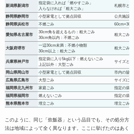
指定袋に入れば「燃やすごみ」
新潟県新潟市
札幌市と同
入らなければ「粗大ごみ」
静岡県静岡市
小型家電として拠点回収
公共施設な
静岡県浜松市
不燃ごみ
60cm×
30cm角を超えるもの：粗大ごみ
愛知県名古屋市
粗大ごみの
30cm角以内：不燃ごみ
一辺30cm未満：不燃小物類
大阪府堺市
粗大ごみは
30cm以上：粗大ごみ
指定袋に入り5kg以下：燃えないごみ
兵庫県神戸市
サイズと重
上記以外：大型ごみ
岡山県岡山市
小型家電として拠点回収
市内の協力
広島県広島市
大型ごみ
サイズに関
福岡県北九州市
家庭ごみ
指定の袋に
福岡県福岡市
燃えないごみ
指定の袋に
熊本県熊本市
埋立ごみ
埋立ごみ専
このように、同じ「炊飯器」という品目でも、その処分方
法は地域によって全く異なります。ここに挙げたのはあく