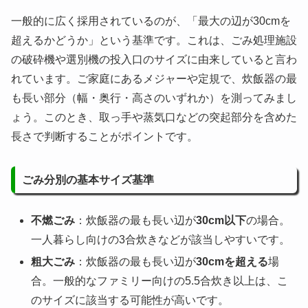
一般的に広く採用されているのが、
「最大の辺が30cmを
超えるかどうか」
という基準です。これは、ごみ処理施設
の破砕機や選別機の投入口のサイズに由来していると言わ
れています。ご家庭にあるメジャーや定規で、炊飯器の最
も長い部分（幅・奥行・高さのいずれか）を測ってみまし
ょう。このとき、取っ手や蒸気口などの突起部分を含めた
長さで判断することがポイントです。
ごみ分別の基本サイズ基準
不燃ごみ
：炊飯器の最も長い辺が
30cm以下
の場合。
一人暮らし向けの3合炊きなどが該当しやすいです。
粗大ごみ
：炊飯器の最も長い辺が
30cmを超える
場
合。一般的なファミリー向けの5.5合炊き以上は、こ
のサイズに該当する可能性が高いです。