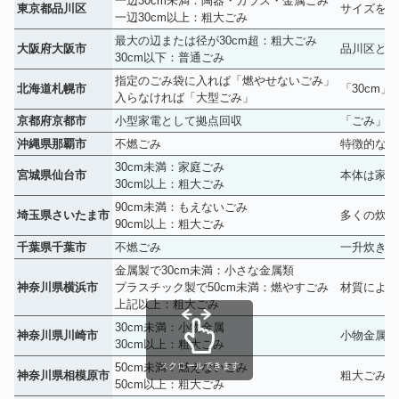
一辺30cm未満：陶器・ガラス・金属ごみ
東京都品川区
サイズを基
一辺30cm以上：粗大ごみ
最大の辺または径が30cm超：粗大ごみ
大阪府大阪市
品川区と似
30cm以下：普通ごみ
指定のごみ袋に入れば「燃やせないごみ」
北海道札幌市
「30cm
入らなければ「大型ごみ」
京都府京都市
小型家電として拠点回収
「ごみ」で
沖縄県那覇市
不燃ごみ
特徴的なの
30cm未満：家庭ごみ
宮城県仙台市
本体は家庭
30cm以上：粗大ごみ
90cm未満：もえないごみ
埼玉県さいたま市
多くの炊飯
90cm以上：粗大ごみ
千葉県千葉市
不燃ごみ
一升炊きま
金属製で30cm未満：小さな金属類
神奈川県横浜市
プラスチック製で50cm未満：燃やすごみ
材質によっ
上記以上：粗大ごみ
30cm未満：小物金属
神奈川県川崎市
小物金属は
30cm以上：粗大ごみ
50cm未満：燃えないごみ
スクロールできます
神奈川県相模原市
粗大ごみの
50cm以上：粗大ごみ