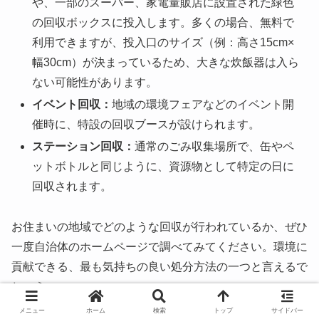
や、一部のスーパー、家電量販店に設置された緑色
の回収ボックスに投入します。多くの場合、無料で
利用できますが、
投入口のサイズ（例：高さ15cm×
幅30cm）が決まっている
ため、大きな炊飯器は入ら
ない可能性があります。
イベント回収：
地域の環境フェアなどのイベント開
催時に、特設の回収ブースが設けられます。
ステーション回収：
通常のごみ収集場所で、缶やペ
ットボトルと同じように、資源物として特定の日に
回収されます。
お住まいの地域でどのような回収が行われているか、ぜひ
一度自治体のホームページで調べてみてください。環境に
貢献できる、最も気持ちの良い処分方法の一つと言えるで
しょう。
メニュー
ホーム
検索
トップ
サイドバー