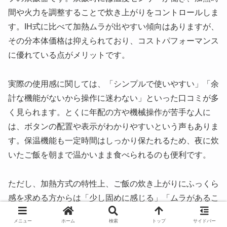
間や火力を調整することで炊き上がりをコントロールしま
す。IH式に比べて加熱ムラが出やすい傾向はありますが、
その分本体価格は抑えられており、コストパフォーマンス
に優れている点がメリットです。
実際の使用感に関しては、「シンプルで使いやすい」「余
計な機能がないから操作に迷わない」といった口コミが多
く見られます。とくに年配の方や機械操作が苦手な人に
は、ボタンの配置や表示がわかりやすいという声もありま
す。保温機能も一定時間はしっかり保たれるため、夜に炊
いたご飯を朝まで温かいまま食べられるのも便利です。
ただし、加熱方式の特性上、ご飯の炊き上がりにふっくら
感を求める方からは「少し固めに感じる」「ムラがあるこ
ともある」といった指摘もあります。また、保温が長時間
メニュー
ホーム
検索
トップ
サイドバー
続くとご飯が乾燥しやすいとの声もあるため、早めに食べ