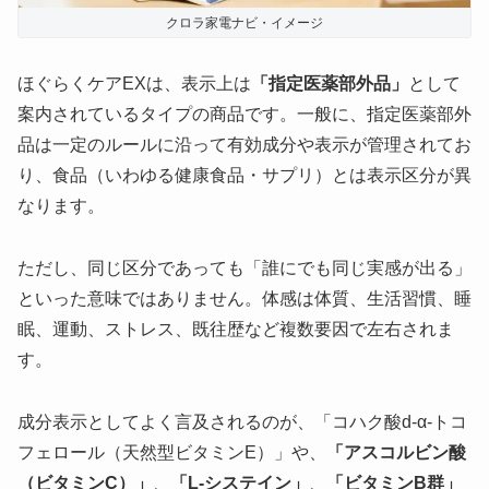
クロラ家電ナビ・イメージ
ほぐらくケアEXは、表示上は
「指定医薬部外品」
として
案内されているタイプの商品です。一般に、指定医薬部外
品は一定のルールに沿って有効成分や表示が管理されてお
り、食品（いわゆる健康食品・サプリ）とは表示区分が異
なります。
ただし、同じ区分であっても「誰にでも同じ実感が出る」
といった意味ではありません。体感は体質、生活習慣、睡
眠、運動、ストレス、既往歴など複数要因で左右されま
す。
成分表示としてよく言及されるのが、
「コハク酸d-α-トコ
フェロール（天然型ビタミンE）」
や、
「アスコルビン酸
（ビタミンC）」
、
「L-システイン」
、
「ビタミンB群」