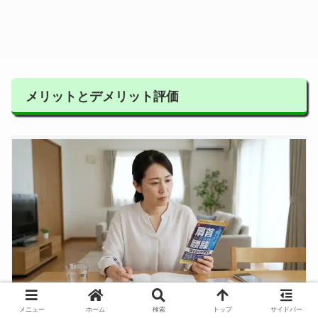
メリットとデメリット評価
メニュー
ホーム
検索
トップ
サイドバー
クロラ家電ナビ・イメージ