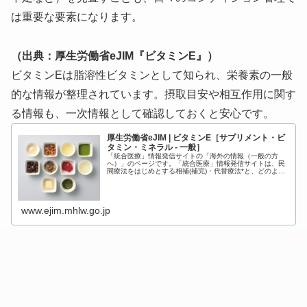
は重要な要素になります。
（出典：厚生労働省eJIM『ビタミンE』）
ビタミンEは脂溶性ビタミンとして知られ、栄養素の一般
的な情報が整理されています。摂取目安や相互作用に関す
る情報も、一次情報として確認しておくと安心です。
厚生労働省eJIM | ビタミンE［サプリメント・ビ
タミン・ミネラル - 一般］
「統合医療」情報発信サイトの「海外の情報（一般の方
へ）」のページです。「統合医療」情報発信サイトは、民
間療法をはじめとする相補(補完)・代替療法*と、どのよう
に向き合い、利用したらよいのかどうかを考えるために、
エビデンス（根拠）に基づいた情...
www.ejim.mhlw.go.jp