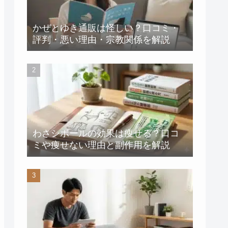
リビングに導入してみた第一
印象
かぜとゆき通販は怪しい？口コミ・
フローリングとラグでの滑り
評判・悪い理由・宗教関係を解説
やすさを検証
日常生活でのリアルな使い心
地
へたりや耐久性は？洗濯できる
種類かどうかも解説
ウレタンフォームのへたりに
わさシボールの効果は痩せる？口コ
ついて
ミや痩せない理由と副作用を解説
洗えるカバーがもたらす長期
的なメリット
本体（中材）のお手入れに関
する注意点
カインズどこでも背もたれクッシ
ョン滑る対策と口コミ