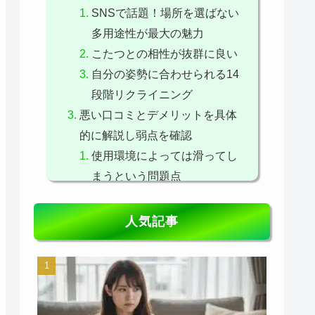
SNSで話題！場所を選ばない
多用途性が最大の魅力
こたつとの相性が抜群に良い
自分の姿勢に合わせられる14
段階リクライニング
悪い口コミとデメリットを具体
的に解説し弱点を確認
使用環境によっては滑ってし
まうという問題点
座面がないことによるお尻へ
の負担
人気記事
サイズ感と重量に関するギャ
ップ
筆者が実際に購入し使用した状
況をレポートしレビュー