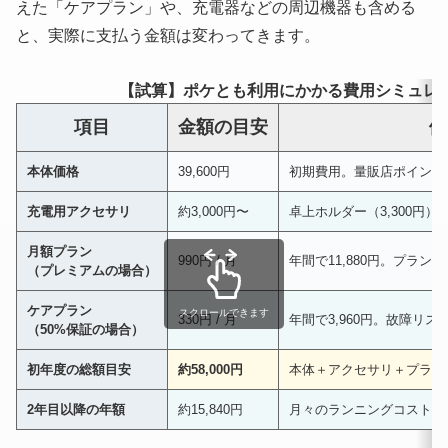
えた「ケアプラン」や、充電器などの周辺機器も含める
と、実際に支払う金額は変わってきます。
【試算】ポケとも利用にかかる費用シミュレ
項目
金額の目安
備
本体価格
39,600円
初期費用。量販店ポイント
充電用アクセサリ
約3,000円〜
卓上ホルダー（3,300円
月額プラン
990円 / 月
年間で11,880円。プランに
（プレミアムの場合）
ケアプラン
スクロールできます
330円 / 月
年間で3,960円。故障リ
（50%保証の場合）
初年度の総額目安
約58,000円
本体＋アクセサリ＋プラン
2年目以降の年額
約15,840円
月々のランニングコストのみ