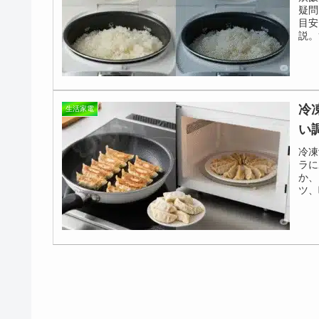
疑問
目安
説。
を保
冷
生活家電
い
冷凍
ラに
か、
ツ、
で網