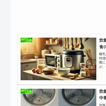
炊
生活家電
食
離乳
特徴
際に
が、
炊
生活家電
中
炊飯