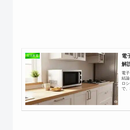
電
生活家電
解
電子
結論
ロシ
で、
す。