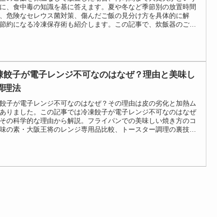
に、食中毒の知識を基に答えます。夏や冬など季節別の放置時間
、危険なセレウス菌対策、傷んだご飯の見分け方を具体的に解
節約になる冷凍保存術も紹介します。この記事で、炊飯器のご飯
温なしで放置した場合、何時間まで大丈夫か、もう迷いません。
凍餃子が電子レンジ不可なのはなぜ？理由と美味し
調理法
餃子が電子レンジ不可なのはなぜ？その理由は皮の劣化と加熱ム
ありました。この記事では冷凍餃子が電子レンジ不可なのはなぜ
その科学的な理由から解説。フライパンでの美味しい焼き方のコ
味の素・大阪王将のレンジ専用品比較、トースター調理の裏技ま
羅し、もう調理法に迷わせません。